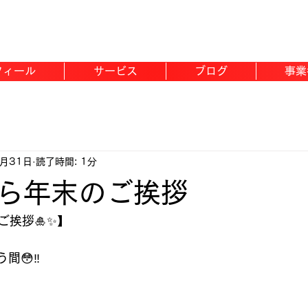
フィール
サービス
ブログ
事業
2月31日
読了時間: 1分
ら年末のご挨拶
ご挨拶🎍✨】
間😳‼️