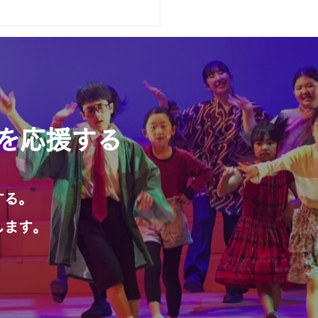
は別府市立亀川小学校さ
動を応援する
する。
します。