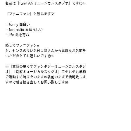
名前は『funiFANミュージカルスタジオ』です😊✨
『ファニファン』と読みます💡
・funny 面白い
・fantastic 素晴らしい
・life 命を育む
略してファニファン⭐️
と、センスの良い名付け親さんから素敵なお名前を
いただきとても嬉しいです😊✨
※「童話の里くすファンタジーミュージカルスタジ
オ」「別府ミュージカルスタジオ」でそれぞれ単独
で活動する時はそのままの名前のままで活動致しま
すので引き続き宜しくお願い致します🤲