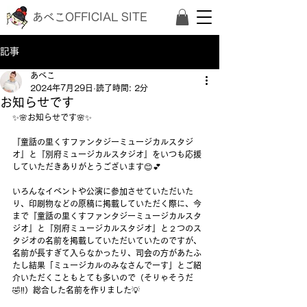
あべこOFFICIAL SITE
記事
あべこ
2024年7月29日
読了時間: 2分
お知らせです
✨🌸お知らせです🌸✨
『童話の里くすファンタジーミュージカルスタジ
オ』と『別府ミュージカルスタジオ』をいつも応援
していただきありがとうございます😊💕
いろんなイベントや公演に参加させていただいた
り、印刷物などの原稿に掲載していただく際に、今
まで『童話の里くすファンタジーミュージカルスタ
ジオ』と『別府ミュージカルスタジオ』と２つのス
タジオの名前を掲載していただいていたのですが、
名前が長すぎて入らなかったり、司会の方があたふ
たし結果「ミュージカルのみなさんでーす」とご紹
介いただくこともとても多いので（そりゃそうだ
🤣‼️）総合した名前を作りました💡