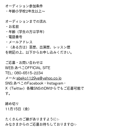
オーディション参加条件
・年齢小学校2年生以上～
オーディションまでの流れ
・お名前
・年齢（学生の方は学年）
・電話番号
・メールアドレス
・（ある方は）芸歴、出演歴、レッスン歴
を明記の上、以下からお申し込みください。
ご応募・お問い合わせは
WEB:あべこOFFICIAL SITE
TEL: 080-6515-2234
メール:
abeko1129ya@yahoo.co.jp
SNS:あべこのFacebook・Instagram・
X（Twitter）各種SNSのDMからでもご応募可能で
す。
締め切り
11月15日（金）
たくさんのご縁がありますように✨
みなさまからのご応募お待ちしております😊✨