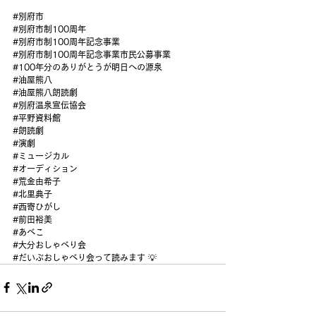
#別府市
#別府市制100周年
#別府市制100周年記念事業
#別府市制100周年記念事業市民公募事業
#100年分のありがとうが明日への源泉
#油屋熊八
#油屋熊八朗読劇
#別府温泉宣伝協会
#平野資料館
#朗読劇
#演劇
#ミュージカル
#オーディション
#荒金由希子
#北里典子
#西寄ひがし
#前田裕美
#あべこ
#大分おしゃべり会
#だいぶおしゃべり会って読みます
 💡