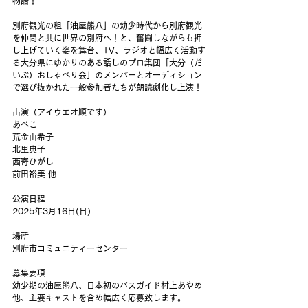
物語！
別府観光の租「油屋熊八」の幼少時代から別府観光
を仲間と共に世界の別府へ！と、奮闘しながらも押
し上げていく姿を舞台、TV、ラジオと幅広く活動す
る大分県にゆかりのある話しのプロ集団「大分（だ
いぶ）おしゃべり会」のメンバーとオーディション
で選び抜かれた一般参加者たちが朗読劇化し上演！
出演（アイウエオ順です）
あべこ
荒金由希子
北里典子
西寄ひがし
前田裕美 他
公演日程
2025年3月16日(日)
場所
別府市コミュニティーセンター
募集要項
幼少期の油屋熊八、日本初のバスガイド村上あやめ
他、主要キャストを含め幅広く応募致します。