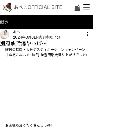
あべこOFFICIAL SITE
記事
あべこ
2024年3月3日
読了時間: 1分
別府駅で湯やっぱ〜
昨日の福岡・大分デスティネーションキャンペーン
「ゆあさみちるLIVE」in別府駅大盛り上がりでした‼️
お客様も凄くたくさんっっ😳‼️