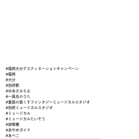
#福岡大分デスティネーションキャンペーン
#福岡
#大分
#別府駅
#ゆあさみちる
#一風呂のうた
#童話の里くすファンタジーミュージカルスタジオ
#別府ミュージカルスタジオ
#ミュージカル
#ミュージカルたいそう
#胡喋蘭
#あやめガイド
#あべこ