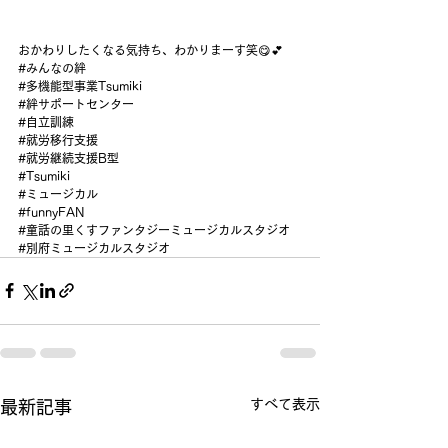
おかわりしたくなる気持ち、わかりまーす笑😋💕
#みんなの絆
#多機能型事業Tsumiki
#絆サポートセンター
#自立訓練
#就労移行支援
#就労継続支援B型
#Tsumiki
#ミュージカル
#funnyFAN
#童話の里くすファンタジーミュージカルスタジオ
#別府ミュージカルスタジオ
すべて表示
最新記事