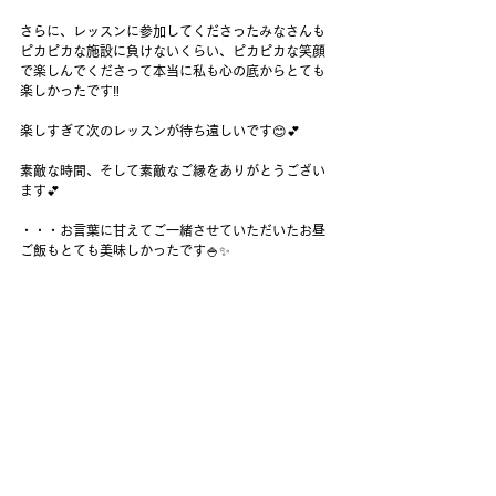
さらに、レッスンに参加してくださったみなさんも
ピカピカな施設に負けないくらい、ピカピカな笑顔
で楽しんでくださって本当に私も心の底からとても
楽しかったです‼️
楽しすぎて次のレッスンが待ち遠しいです😊💕
素敵な時間、そして素敵なご縁をありがとうござい
ます💕
・・・お言葉に甘えてご一緒させていただいたお昼
ご飯もとても美味しかったです🍚✨