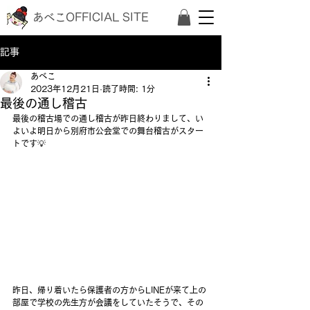
あべこOFFICIAL SITE
記事
あべこ
2023年12月21日
読了時間: 1分
最後の通し稽古
最後の稽古場での通し稽古が昨日終わりまして、い
よいよ明日から別府市公会堂での舞台稽古がスター
トです💡
昨日、帰り着いたら保護者の方からLINEが来て上の
部屋で学校の先生方が会議をしていたそうで、その