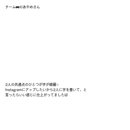
チーム🚌のあやめさん
2人の共通点のひとつが字が綺麗✨
Instagramにアップしたいから2人に字を書いて、と
言ったらいい感じに仕上がってました🤣