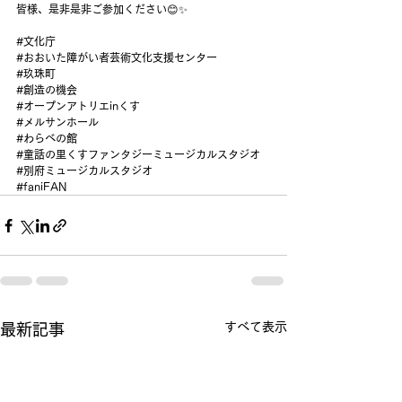
皆様、是非是非ご参加ください😊✨
#文化庁
#おおいた障がい者芸術文化支援センター
#玖珠町
#創造の機会
#オープンアトリエinくす
#メルサンホール
#わらべの館
#童話の里くすファンタジーミュージカルスタジオ
#別府ミュージカルスタジオ
#faniFAN
すべて表示
最新記事