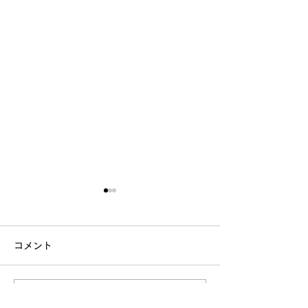
コメント
コメントを追加…
2025年！ありがとうご
来週は別府市立