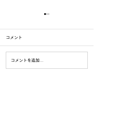
コメント
コメントを追加…
2025年！ありがとうご
来週は別府市立
ざいました！
校さんへ
funiFANミュージカルスタジオの活動を応
援する
夢の舞台を創る。日本の未来を創る子どもたちを育成