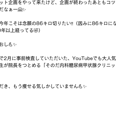
ット企画をやって来たけど、企画が終わったあともコツ
だなぁー🤗✨
今年こそは念願の86キロ切りたい‼️（因みに86キロに
年以上経ってる🤣）
し💪✨
で2月に事前検査していただいた、YouTubeでも大人
生が院長をつとめる「そのだ内科糖尿病甲状腺クリニッ
だき、もう痩せる気しかしていません💪✨