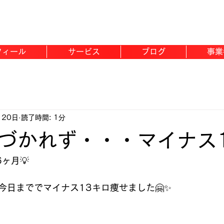
フィール
サービス
ブログ
事業
月20日
読了時間: 1分
づかれず・・・マイナス
ヶ月💡
今日まででマイナス13キロ痩せました🤗✨