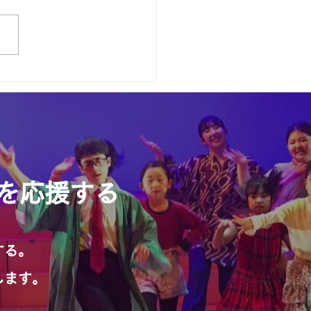
は別府市立亀川小学校さ
動を応援する
する。
します。