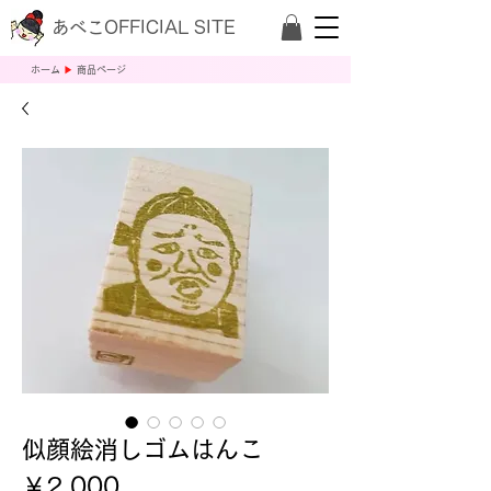
あべこOFFICIAL SITE
​ホーム
▶
商品ページ
似顔絵消しゴムはんこ
価
￥2,000